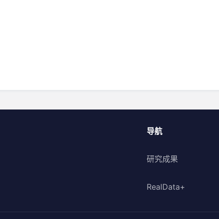
导航
研究成果
RealData+