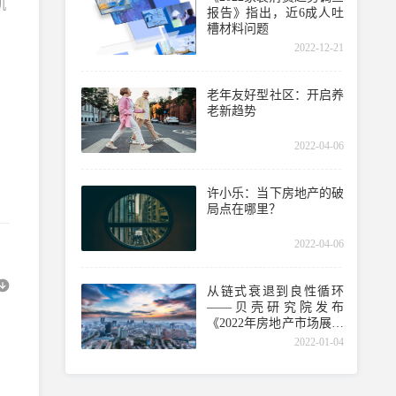
机
报告》指出，近6成人吐
槽材料问题
2022-12-21
老年友好型社区：开启养
老新趋势
2022-04-06
许小乐：当下房地产的破
局点在哪里？
2022-04-06
从链式衰退到良性循环
——贝壳研究院发布
《2022年房地产市场展望
报告》
2022-01-04